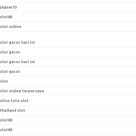
jaguar33
slot88
slot online
slot gacor hari ini
slot gacor
slot gacor hari ini
slot gacor
slot
slot online terpercaya
situs toto slot
thailand slot
slot88
slot88