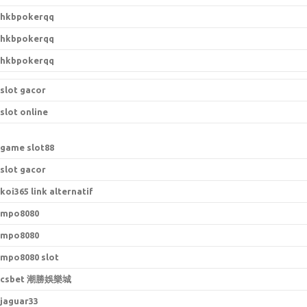
hkbpokerqq
hkbpokerqq
hkbpokerqq
slot gacor
slot online
game slot88
slot gacor
koi365 link alternatif
mpo8080
mpo8080
mpo8080 slot
csbet 潮勝娛樂城
jaguar33