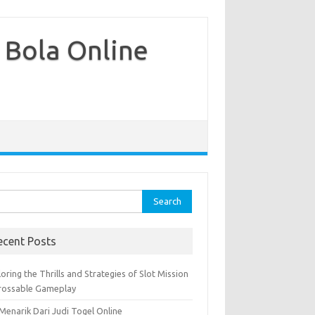
 Bola Online
rch
ecent Posts
oring the Thrills and Strategies of Slot Mission
rossable Gameplay
Menarik Dari Judi Togel Online