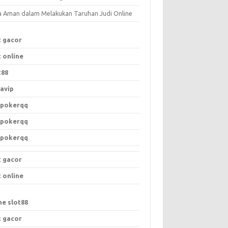
a Aman dalam Melakukan Taruhan Judi Online
t gacor
t online
t88
avip
bpokerqq
bpokerqq
bpokerqq
t gacor
t online
e slot88
t gacor