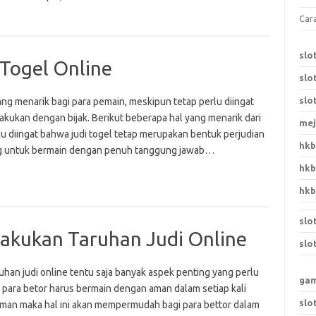
Car
slo
 Togel Online
slo
slo
ang menarik bagi para pemain, meskipun tetap perlu diingat
lakukan dengan bijak. Berikut beberapa hal yang menarik dari
mej
alu diingat bahwa judi togel tetap merupakan bentuk perjudian
hk
g untuk bermain dengan penuh tanggung jawab…
hk
hk
slo
akukan Taruhan Judi Online
slo
an judi online tentu saja banyak aspek penting yang perlu
gam
 para betor harus bermain dengan aman dalam setiap kali
slo
man maka hal ini akan mempermudah bagi para bettor dalam