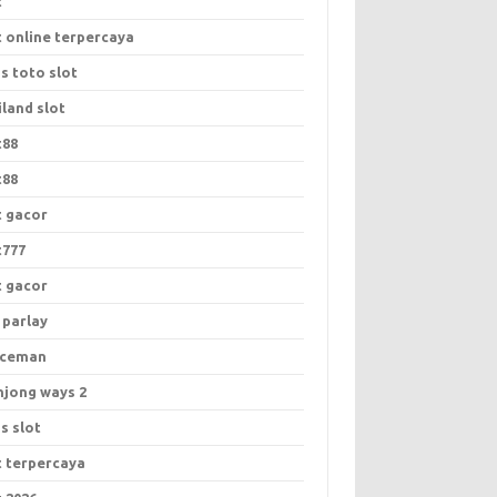
t
t online terpercaya
us toto slot
iland slot
t88
t88
t gacor
t777
t gacor
 parlay
aceman
jong ways 2
us slot
t terpercaya