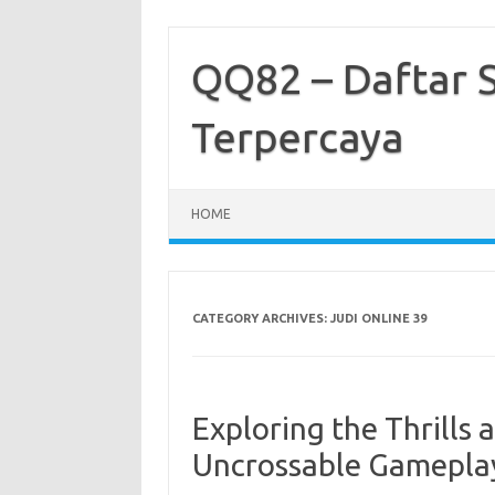
Skip
to
content
QQ82 – Daftar S
Terpercaya
HOME
CATEGORY ARCHIVES:
JUDI ONLINE 39
Exploring the Thrills 
Uncrossable Gamepla