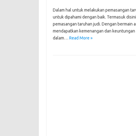
Dalam hal untuk melakukan pemasangan taruh
untuk dipahami dengan baik. Termasuk disini
pemasangan taruhan judi. Dengan bermain a
mendapatkan kemenangan dan keuntungan b
dalam…
Read More »