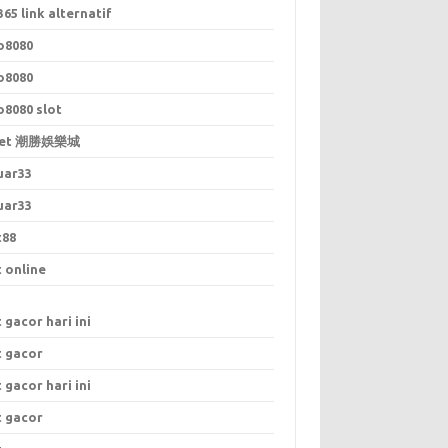
365 link alternatif
o8080
o8080
8080 slot
bet 潮勝娛樂城
uar33
uar33
t88
t online
t gacor hari ini
t gacor
t gacor hari ini
t gacor