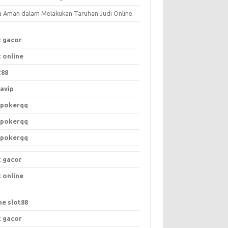
a Aman dalam Melakukan Taruhan Judi Online
t gacor
t online
t88
avip
bpokerqq
bpokerqq
bpokerqq
t gacor
t online
e slot88
t gacor