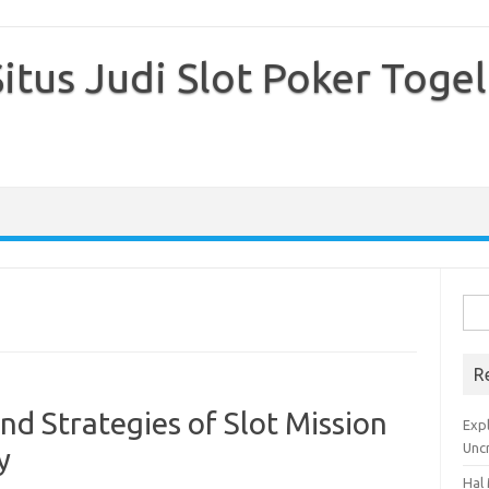
itus Judi Slot Poker Togel
Sea
for:
R
and Strategies of Slot Mission
Expl
Unc
y
Hal 