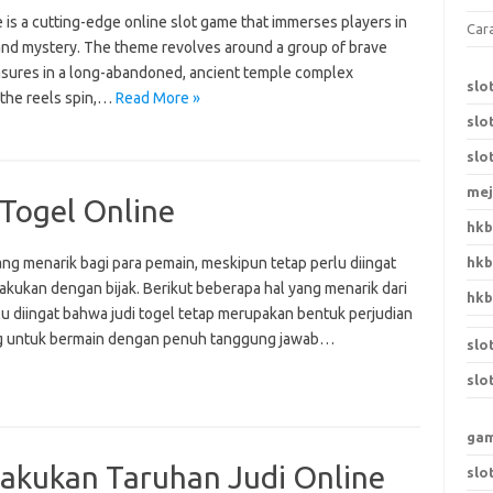
s a cutting-edge online slot game that immerses players in
Car
 and mystery. The theme revolves around a group of brave
asures in a long-abandoned, ancient temple complex
slo
 the reels spin,…
Read More »
slo
slo
mej
 Togel Online
hk
ang menarik bagi para pemain, meskipun tetap perlu diingat
hk
lakukan dengan bijak. Berikut beberapa hal yang menarik dari
hk
alu diingat bahwa judi togel tetap merupakan bentuk perjudian
g untuk bermain dengan penuh tanggung jawab…
slo
slo
gam
akukan Taruhan Judi Online
slo