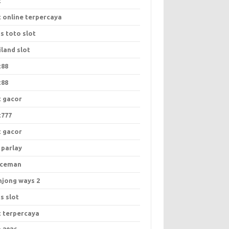
t
t online terpercaya
us toto slot
iland slot
t88
t88
t gacor
t777
t gacor
 parlay
aceman
jong ways 2
us slot
t terpercaya