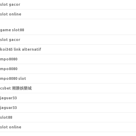
slot gacor
slot online
game slot88
slot gacor
koi365 link alternatif
mpo8080
mpo8080
mpo8080 slot
csbet 潮勝娛樂城
jaguar33
jaguar33
slot88
slot online