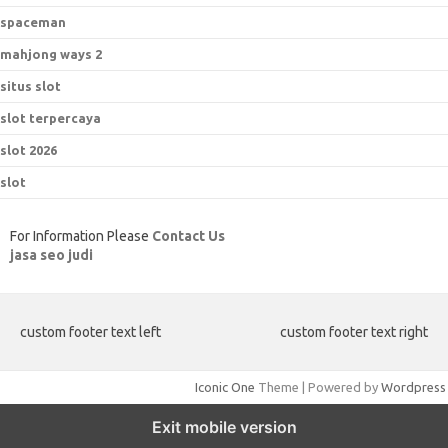
spaceman
mahjong ways 2
situs slot
slot terpercaya
slot 2026
slot
For Information Please
Contact Us
jasa seo judi
custom footer text left
custom footer text right
Iconic One
Theme | Powered by
Wordpress
Exit mobile version