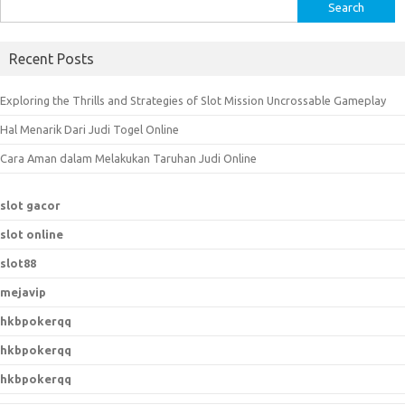
S
e
a
Recent Posts
r
c
Exploring the Thrills and Strategies of Slot Mission Uncrossable Gameplay
h
Hal Menarik Dari Judi Togel Online
f
o
Cara Aman dalam Melakukan Taruhan Judi Online
r
:
slot gacor
slot online
slot88
mejavip
hkbpokerqq
hkbpokerqq
hkbpokerqq