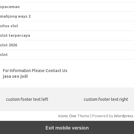
spaceman
mahjong ways 2
situs slot
slot terpercaya
slot 2026
slot
For Information Please
Contact Us
jasa seo judi
custom footer text left
custom footer text right
Iconic One
Theme | Powered by
Wordpress
Exit mobile version