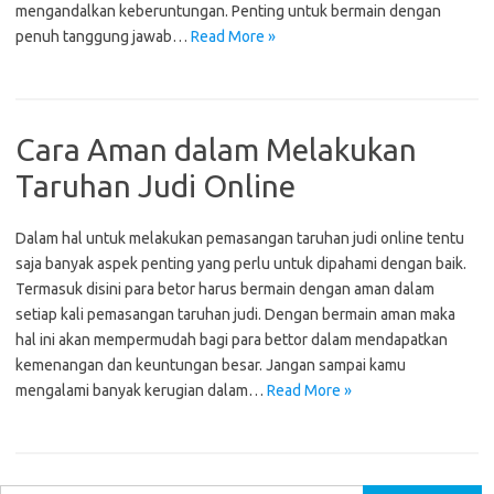
mengandalkan keberuntungan. Penting untuk bermain dengan
penuh tanggung jawab…
Read More »
Cara Aman dalam Melakukan
Taruhan Judi Online
Dalam hal untuk melakukan pemasangan taruhan judi online tentu
saja banyak aspek penting yang perlu untuk dipahami dengan baik.
Termasuk disini para betor harus bermain dengan aman dalam
setiap kali pemasangan taruhan judi. Dengan bermain aman maka
hal ini akan mempermudah bagi para bettor dalam mendapatkan
kemenangan dan keuntungan besar. Jangan sampai kamu
mengalami banyak kerugian dalam…
Read More »