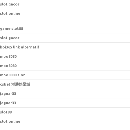
slot gacor
slot online
game slot88
slot gacor
koi365 link alternatif
mpo8080
mpo8080
mpo8080 slot
csbet 潮勝娛樂城
jaguar33
jaguar33
slot88
slot online