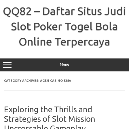
Skip
to
QQ82 – Daftar Situs Judi
content
Slot Poker Togel Bola
Online Terpercaya
Menu
CATEGORY ARCHIVES:
AGEN CASINO 338A
Exploring the Thrills and
Strategies of Slot Mission
Uncrossable Gameplay