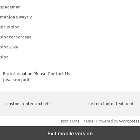
spaceman
mahjong ways 2
situs slot
slot terpercaya
slot 2026
slot
For Information Please
Contact Us
jasa seo judi
custom footer text left
custom footer text right
Iconic One
Theme | Powered by
Wordpress
Exit mobile version