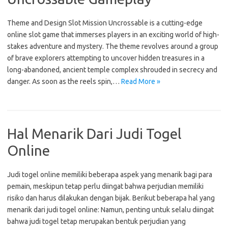
Theme and Design Slot Mission Uncrossable is a cutting-edge
online slot game that immerses players in an exciting world of high-
stakes adventure and mystery. The theme revolves around a group
of brave explorers attempting to uncover hidden treasures in a
long-abandoned, ancient temple complex shrouded in secrecy and
danger. As soon as the reels spin,…
Read More »
Hal Menarik Dari Judi Togel
Online
Judi togel online memiliki beberapa aspek yang menarik bagi para
pemain, meskipun tetap perlu diingat bahwa perjudian memiliki
risiko dan harus dilakukan dengan bijak. Berikut beberapa hal yang
menarik dari judi togel online: Namun, penting untuk selalu diingat
bahwa judi togel tetap merupakan bentuk perjudian yang