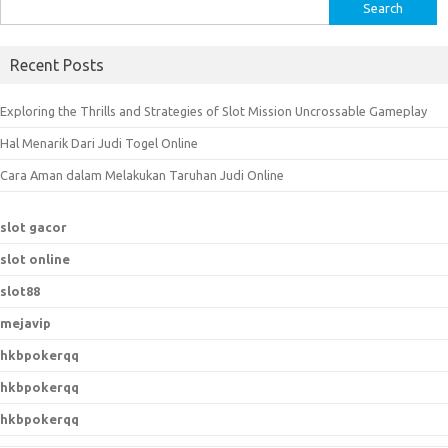
S
e
a
Recent Posts
r
c
Exploring the Thrills and Strategies of Slot Mission Uncrossable Gameplay
h
Hal Menarik Dari Judi Togel Online
f
o
Cara Aman dalam Melakukan Taruhan Judi Online
r
:
slot gacor
slot online
slot88
mejavip
hkbpokerqq
hkbpokerqq
hkbpokerqq