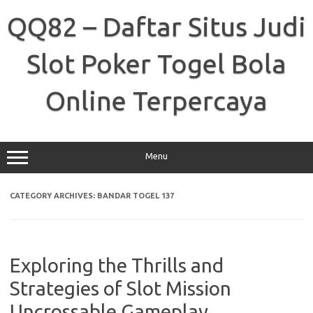
Skip
to
QQ82 – Daftar Situs Judi
content
Slot Poker Togel Bola
Online Terpercaya
Menu
CATEGORY ARCHIVES:
BANDAR TOGEL 137
Exploring the Thrills and
Strategies of Slot Mission
Uncrossable Gameplay