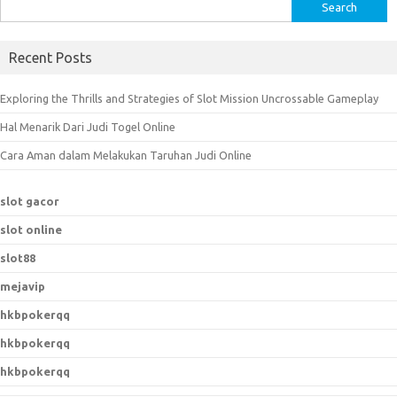
S
e
a
Recent Posts
r
c
Exploring the Thrills and Strategies of Slot Mission Uncrossable Gameplay
h
Hal Menarik Dari Judi Togel Online
f
o
Cara Aman dalam Melakukan Taruhan Judi Online
r
:
slot gacor
slot online
slot88
mejavip
hkbpokerqq
hkbpokerqq
hkbpokerqq