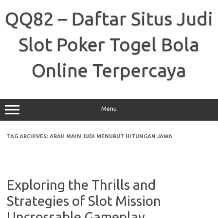
Skip
to
QQ82 – Daftar Situs Judi
content
Slot Poker Togel Bola
Online Terpercaya
Menu
TAG ARCHIVES:
ARAH MAIN JUDI MENURUT HITUNGAN JAWA
Exploring the Thrills and
Strategies of Slot Mission
Uncrossable Gameplay