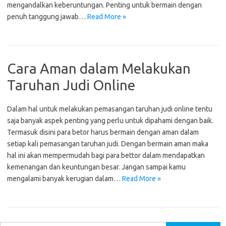
mengandalkan keberuntungan. Penting untuk bermain dengan
penuh tanggung jawab…
Read More »
Cara Aman dalam Melakukan
Taruhan Judi Online
Dalam hal untuk melakukan pemasangan taruhan judi online tentu
saja banyak aspek penting yang perlu untuk dipahami dengan baik.
Termasuk disini para betor harus bermain dengan aman dalam
setiap kali pemasangan taruhan judi. Dengan bermain aman maka
hal ini akan mempermudah bagi para bettor dalam mendapatkan
kemenangan dan keuntungan besar. Jangan sampai kamu
mengalami banyak kerugian dalam…
Read More »