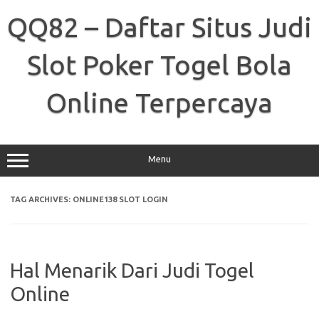
Skip
to
QQ82 – Daftar Situs Judi
content
Slot Poker Togel Bola
Online Terpercaya
Menu
TAG ARCHIVES:
ONLINE138 SLOT LOGIN
Hal Menarik Dari Judi Togel
Online