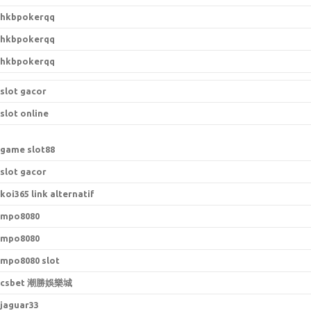
hkbpokerqq
hkbpokerqq
hkbpokerqq
slot gacor
slot online
game slot88
slot gacor
koi365 link alternatif
mpo8080
mpo8080
mpo8080 slot
csbet 潮勝娛樂城
jaguar33