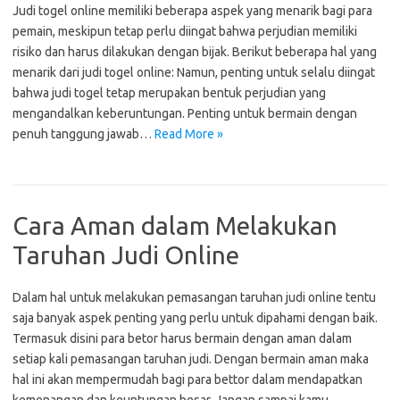
Judi togel online memiliki beberapa aspek yang menarik bagi para
pemain, meskipun tetap perlu diingat bahwa perjudian memiliki
risiko dan harus dilakukan dengan bijak. Berikut beberapa hal yang
menarik dari judi togel online: Namun, penting untuk selalu diingat
bahwa judi togel tetap merupakan bentuk perjudian yang
mengandalkan keberuntungan. Penting untuk bermain dengan
penuh tanggung jawab…
Read More »
Cara Aman dalam Melakukan
Taruhan Judi Online
Dalam hal untuk melakukan pemasangan taruhan judi online tentu
saja banyak aspek penting yang perlu untuk dipahami dengan baik.
Termasuk disini para betor harus bermain dengan aman dalam
setiap kali pemasangan taruhan judi. Dengan bermain aman maka
hal ini akan mempermudah bagi para bettor dalam mendapatkan